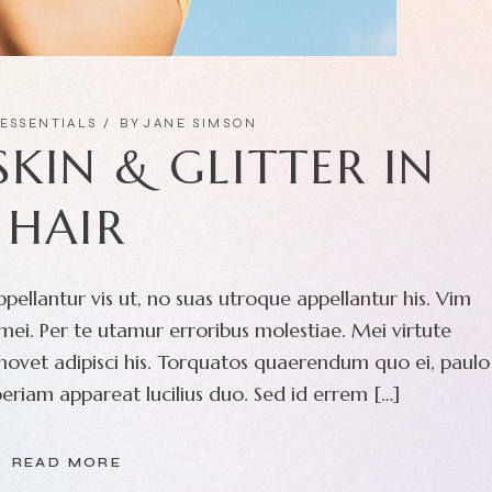
ESSENTIALS
BY
JANE SIMSON
SKIN & GLITTER IN
HAIR
pellantur vis ut, no suas utroque appellantur his. Vim
ei. Per te utamur erroribus molestiae. Mei virtute
movet adipisci his. Torquatos quaerendum quo ei, paulo
eriam appareat lucilius duo. Sed id errem […]
READ MORE