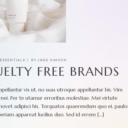
ESSENTIALS
BY
JANE SIMSON
ELTY FREE BRANDS
pellantur vis ut, no suas utroque appellantur his. Vim
ei. Per te utamur erroribus molestiae. Mei virtute
movet adipisci his. Torquatos quaerendum quo ei, paulo
eriam appareat lucilius duo. Sed id errem […]